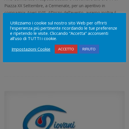
Piazza XX Settembre, a Cermenate, per un aperitivo in
compagnia: Aperi AVIS. All’inizio dell’evento, avremo inoltre il
piacere di presentarvi il libro “Poesie Colorate”, una raccolta di
Utilizziamo i cookie sul nostro sito Web per offrirti
poesie realizzata dal nostro Consigliere Maurizio Tiberi. Vi
l'esperienza più pertinente ricordando le tue preferenze
e ripetendo le visite. Cliccando “Accetta” acconsenti
aspettiamo numerosi! In caso di maltempo l’evento sarà rinviato
all'uso di TUTTI i cookie.
Impostazioni Cookie
ACCETTO
RIFIUTO
Dettagli