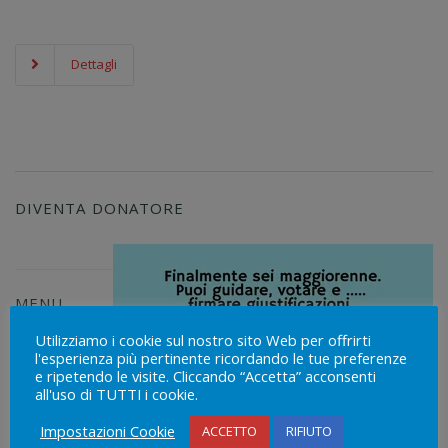
Dettagli
DIVENTA DONATORE
MENU
WIDGET
Utilizziamo i cookie sul nostro sito Web per offrirti
l'esperienza più pertinente ricordando le tue preferenze
Home
e ripetendo le visite. Cliccando “Accetta” acconsenti
Che cos’è
all'uso di TUTTI i cookie.
l’Avis?
Impostazioni Cookie
ACCETTO
RIFIUTO
Storia