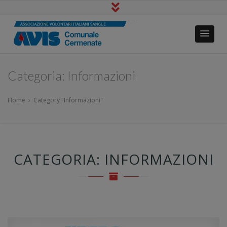
Avis Cermenate
Io Dono Tu Vivi
Categoria:
Informazioni
Home
›
Category "Informazioni"
CATEGORIA:
INFORMAZIONI