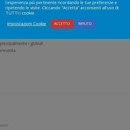
l'esperienza più pertinente ricordando le tue preferenze e
ripetendo le visite. Cliccando “Accetta” acconsenti all'uso di
TUTTI i cookie.
poreo e in un
Impostazioni Cookie
ACCETTO
RIFIUTO
gue è legata la nostra
a parte liquida chiamata
rincipalmente i globuli
appresenta
atori