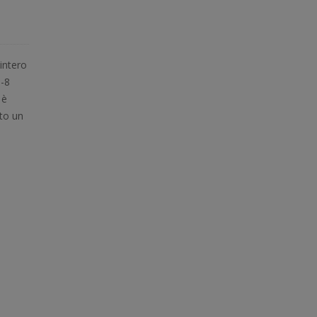
 intero
5-8
 è
rto un