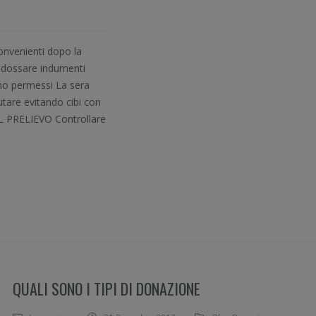
nconvenienti dopo la
ndossare indumenti
ono permessi La sera
utare evitando cibi con
L PRELIEVO Controllare
QUALI SONO I TIPI DI DONAZIONE