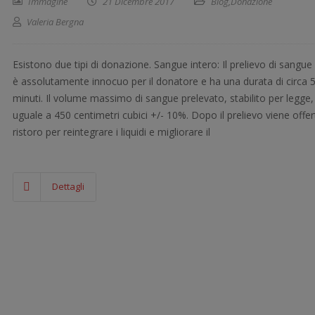
Immagine
21 Dicembre 2017
Blog
,
Donazione
Valeria Bergna
Esistono due tipi di donazione. Sangue intero: Il prelievo di sangue
è assolutamente innocuo per il donatore e ha una durata di circa 
minuti. Il volume massimo di sangue prelevato, stabilito per legge,
uguale a 450 centimetri cubici +/- 10%. Dopo il prelievo viene offe
ristoro per reintegrare i liquidi e migliorare il
Dettagli