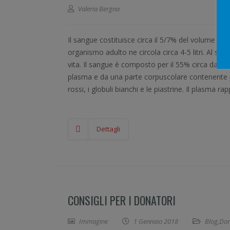
Valeria Bergna
Il sangue costituisce circa il 5/7% del volume cor
organismo adulto ne circola circa 4-5 litri. Al san
vita. Il sangue è composto per il 55% circa da un
plasma e da una parte corpuscolare contenente p
rossi, i globuli bianchi e le piastrine. Il plasma r
Dettagli
CONSIGLI PER I DONATORI
Immagine
1 Gennaio 2018
Blog
,
Don