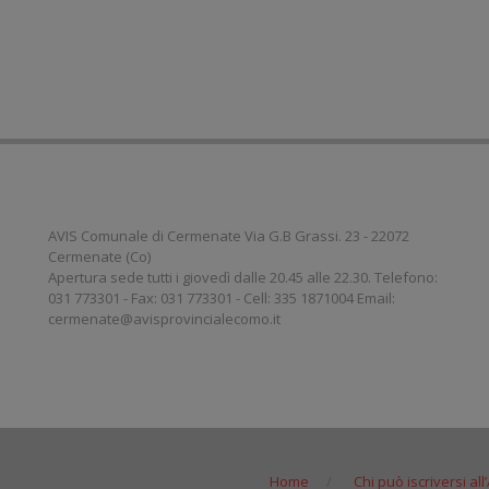
AVIS Comunale di Cermenate Via G.B Grassi. 23 - 22072
Cermenate (Co)
Apertura sede tutti i giovedì dalle 20.45 alle 22.30. Telefono:
031 773301 - Fax: 031 773301 - Cell: 335 1871004 Email:
cermenate@avisprovincialecomo.it
Home
Chi può iscriversi all