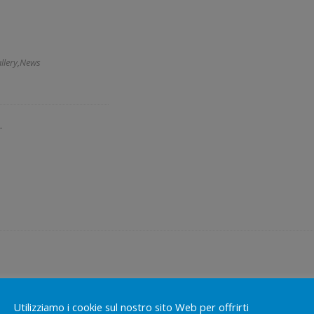
llery
,
News
y.
sangue
Utilizziamo i cookie sul nostro sito Web per offrirti