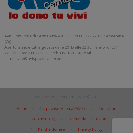
AVIS Comunale di Cermenate Via G.B Grassi. 23 - 22072 Cermenate
(Co)
Apertura sede tutti i giovedì dalle 20.45 alle 22.30. Telefono: 031
773301 - Fax: 031 773301 - Cell: 335 1871004 Email:
cermenate@avisprovincialecomo.it
AVIS Comunale di Cermenate © 2021
Home
Chi può iscriversi all’AVIS?
Contattaci
Cookie Policy
Domanda di Iscrizione
Perché donare
Privacy Policy