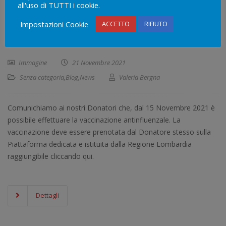
all'uso di TUTTI i cookie.
VACCINO ANTINFLUENZALE PER I DONATORI DI
Impostazioni Cookie
ACCETTO
RIFIUTO
SANGUE
Immagine
21 Novembre 2021
Senza categoria
,
Blog
,
News
Valeria Bergna
Comunichiamo ai nostri Donatori che, dal 15 Novembre 2021 è
possibile effettuare la vaccinazione antinfluenzale. La
vaccinazione deve essere prenotata dal Donatore stesso sulla
Piattaforma dedicata e istituita dalla Regione Lombardia
raggiungibile cliccando qui.
Dettagli