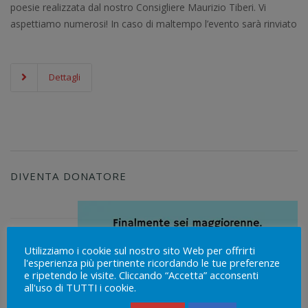
poesie realizzata dal nostro Consigliere Maurizio Tiberi. Vi
aspettiamo numerosi! In caso di maltempo l’evento sarà rinviato
Dettagli
DIVENTA DONATORE
MENU
Utilizziamo i cookie sul nostro sito Web per offrirti
WIDGET
l'esperienza più pertinente ricordando le tue preferenze
e ripetendo le visite. Cliccando “Accetta” acconsenti
Home
all'uso di TUTTI i cookie.
Che cos’è